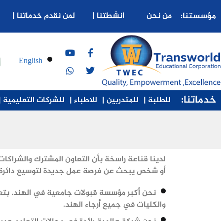
مؤسستنا:
من نحن
انشطتنا |
لمن نقدم خدماتنا |
English
خدماتنا:
للطلبة |
للمتدربين |
للاطباء |
للشركات التعليمية |
لدينا قناعة راسخة بأن التعاون المشترك والشراك
أو شخص يبحث عن فرصة عمل جديدة لتوسيع دائرة نش
نحن أكبر مؤسسة قبولات جامعية في الهند. بتع
والكليات في جميع أرجاء الهند.